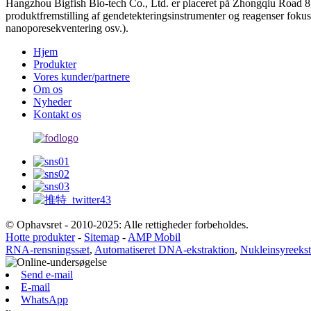
Hangzhou Bigfish Bio-tech Co., Ltd. er placeret på Zhongqiu Road 8,
produktfremstilling af gendetekteringsinstrumenter og reagenser foku
nanoporesekventering osv.).
Hjem
Produkter
Vores kunder/partnere
Om os
Nyheder
Kontakt os
© Ophavsret - 2010-2025: Alle rettigheder forbeholdes.
Hotte produkter
-
Sitemap
-
AMP Mobil
RNA-rensningssæt
,
Automatiseret DNA-ekstraktion
,
Nukleinsyreekst
Send e-mail
E-mail
WhatsApp