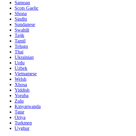
Samoan
Scots Gaelic
Shona
Sindhi
Sundanese
Swahili
Tajik
Tamil
Telugu
Thai
Ukrainian
Urdu
Uzbek
Vietnamese
Welsh
Xhosa
Yiddish
Yoruba
Zulu
Kinyarwanda
Tatar
Oriya
Turkmen
Uyghur