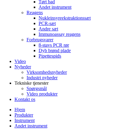
Tørt bad
Andet instrument
Reagens
Nukleinsyreekstraktionssæt
PCR-sæt
Andre sæt
Immunoassay reagens
Forbrugsvarer
8-stavs PCR rør
Dyb brønd plade
Pipettespids
Video
Nyheder
Virksomhedsnyheder
Industri nyheder
Tekniske tjenester
Spørgsmål
Video produkter
Kontakt os
Hjem
Produkter
Instrument
Andet instrument