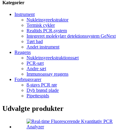
Kategorier
Instrument
Nukleinsyreekstraktor
Termisk cykler
Realtids PCR-system
Integreret molekylær detektionssystem GeNext
Tørt bad
Andet instrument
Reagens
Nukleinsyreekstraktionssæt
PCR-sæt
Andre sæt
Immunoassay reagens
Forbrugsvarer
8-stavs PCR rør
Dyb brønd plade
Pipettespids
Udvalgte produkter