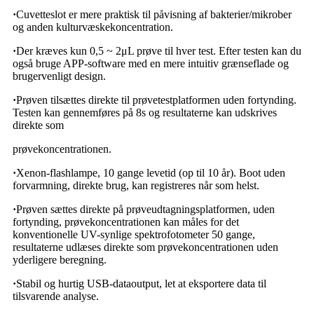
·
Cuvetteslot er mere praktisk til påvisning af bakterier/mikrober
og anden kulturvæskekoncentration.
·
Der kræves kun 0,5 ~ 2μL prøve til hver test. Efter testen kan du
også bruge APP-software med en mere intuitiv grænseflade og
brugervenligt design.
·
Prøven tilsættes direkte til prøvetestplatformen uden fortynding.
Testen kan gennemføres på 8s og resultaterne kan udskrives
direkte som
prøvekoncentrationen.
·
Xenon-flashlampe, 10 gange levetid (op til 10 år). Boot uden
forvarmning, direkte brug, kan registreres når som helst.
·
Prøven sættes direkte på prøveudtagningsplatformen, uden
fortynding, prøvekoncentrationen kan måles for det
konventionelle UV-synlige spektrofotometer 50 gange,
resultaterne udlæses direkte som prøvekoncentrationen uden
yderligere beregning.
·
Stabil og hurtig USB-dataoutput, let at eksportere data til
tilsvarende analyse.