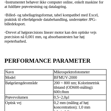
·
Instrumentet behøver ikke computer online, enkelt maskine for
at fuldføre prøvetestning og datalagring.
·
Billed- og tabellagringsformat, tabel kompatibel med Excel,
praktisk til efterfølgende databehandling, understøtter JPG-
billedeksport.
·
Drevet af højpræcisions lineær motor kan den optiske vejs
præcision nå 0,001 mm, og absorbanstesten har høj
repeterbarhed.
PERFORMANCE PARAMETER
Navn
Mikrospektrofotometer
Model
BFMUV-2000
Bølgelængdeområde
200 ~ 800 nm; Kolorimetrisk
tilstand (OD600-måling):
600±8nm
Prøvevolumen
0,5~2,0μl
Optisk vej
0,2 mm (måling af høj
koncentration); 1,0 mm