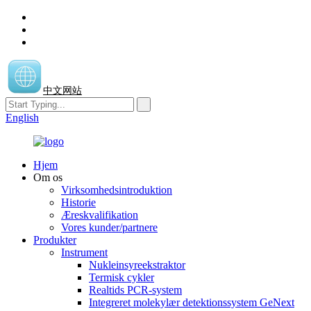
中文网站
English
Hjem
Om os
Virksomhedsintroduktion
Historie
Æreskvalifikation
Vores kunder/partnere
Produkter
Instrument
Nukleinsyreekstraktor
Termisk cykler
Realtids PCR-system
Integreret molekylær detektionssystem GeNext