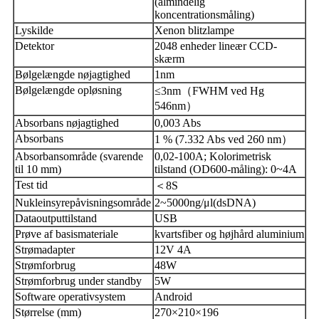
(almindelig
koncentrationsmåling)
Lyskilde
Xenon blitzlampe
Detektor
2048 enheder lineær CCD-
skærm
Bølgelængde nøjagtighed
1nm
Bølgelængde opløsning
≤3nm（FWHM ved Hg
546nm）
Absorbans nøjagtighed
0,003 Abs
Absorbans
1 % (7.332 Abs ved 260 nm）
Absorbansområde (svarende
0,02-100A; Kolorimetrisk
til 10 mm)
tilstand (OD600-måling): 0~4A
Test tid
＜8S
Nukleinsyrepåvisningsområde
2~5000ng/μl(dsDNA)
Dataoutputtilstand
USB
Prøve af basismateriale
kvartsfiber og højhård aluminium
Strømadapter
12V 4A
Strømforbrug
48W
Strømforbrug under standby
5W
Software operativsystem
Android
Størrelse (mm)
270×210×196