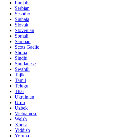
Punjabi
Serbian
Sesotho
Sinhala
Slovak
Slovenian
Somali
Samoan
Scots Gaelic
Shona
Sindhi
Sundanese
Swahili
Tajik
Tamil
Telugu
Thai
Ukrainian
Urdu
Uzbek
Vietnamese
Welsh
Xhosa
Yiddish
Yoruba