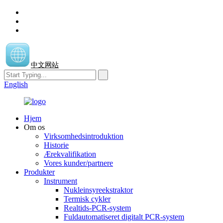
中文网站
English
Hjem
Om os
Virksomhedsintroduktion
Historie
Ærekvalifikation
Vores kunder/partnere
Produkter
Instrument
Nukleinsyreekstraktor
Termisk cykler
Realtids-PCR-system
Fuldautomatiseret digitalt PCR-system