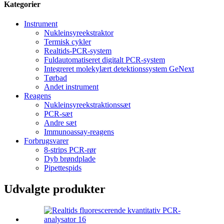
Kategorier
Instrument
Nukleinsyreekstraktor
Termisk cykler
Realtids-PCR-system
Fuldautomatiseret digitalt PCR-system
Integreret molekylært detektionssystem GeNext
Tørbad
Andet instrument
Reagens
Nukleinsyreekstraktionssæt
PCR-sæt
Andre sæt
Immunoassay-reagens
Forbrugsvarer
8-strips PCR-rør
Dyb brøndplade
Pipettespids
Udvalgte produkter