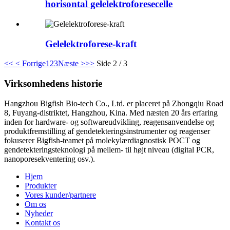
horisontal gelelektroforesecelle
Gelelektroforese-kraft
<<
< Forrige
1
2
3
Næste >
>>
Side 2 / 3
Virksomhedens historie
Hangzhou Bigfish Bio-tech Co., Ltd. er placeret på Zhongqiu Road
8, Fuyang-distriktet, Hangzhou, Kina. Med næsten 20 års erfaring
inden for hardware- og softwareudvikling, reagensanvendelse og
produktfremstilling af gendetekteringsinstrumenter og reagenser
fokuserer Bigfish-teamet på molekylærdiagnostisk POCT og
gendetekteringsteknologi på mellem- til højt niveau (digital PCR,
nanoporesekventering osv.).
Hjem
Produkter
Vores kunder/partnere
Om os
Nyheder
Kontakt os