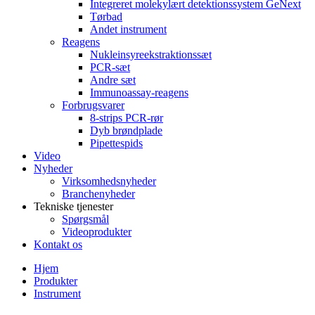
Integreret molekylært detektionssystem GeNext
Tørbad
Andet instrument
Reagens
Nukleinsyreekstraktionssæt
PCR-sæt
Andre sæt
Immunoassay-reagens
Forbrugsvarer
8-strips PCR-rør
Dyb brøndplade
Pipettespids
Video
Nyheder
Virksomhedsnyheder
Branchenyheder
Tekniske tjenester
Spørgsmål
Videoprodukter
Kontakt os
Hjem
Produkter
Instrument