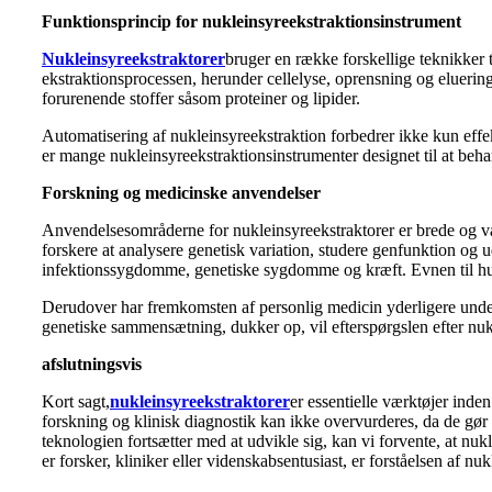
Funktionsprincip for nukleinsyreekstraktionsinstrument
Nukleinsyreekstraktorer
bruger en række forskellige teknikker t
ekstraktionsprocessen, herunder cellelyse, oprensning og eluering.
forurenende stoffer såsom proteiner og lipider.
Automatisering af nukleinsyreekstraktion forbedrer ikke kun effek
er mange nukleinsyreekstraktionsinstrumenter designet til at behand
Forskning og medicinske anvendelser
Anvendelsesområderne for nukleinsyreekstraktorer er brede og var
forskere at analysere genetisk variation, studere genfunktion og
infektionssygdomme, genetiske sygdomme og kræft. Evnen til hurti
Derudover har fremkomsten af ​​personlig medicin yderligere under
genetiske sammensætning, dukker op, vil efterspørgslen efter nukl
afslutningsvis
Kort sagt,
nukleinsyreekstraktorer
er essentielle værktøjer inde
forskning og klinisk diagnostik kan ikke overvurderes, da de gør
teknologien fortsætter med at udvikle sig, kan vi forvente, at nu
er forsker, kliniker eller videnskabsentusiast, er forståelsen af ​​n