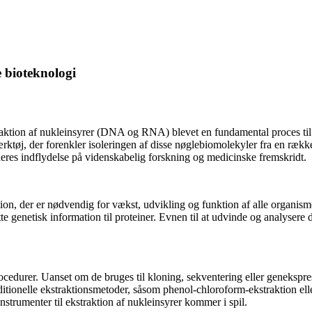
e bioteknologi
traktion af nukleinsyrer (DNA og RNA) blevet en fundamental proces til a
rktøj, der forenkler isoleringen af ​​disse nøglebiomolekyler fra en rækk
 deres indflydelse på videnskabelig forskning og medicinske fremskridt.
ion, der er nødvendig for vækst, udvikling og funktion af alle organis
e genetisk information til proteiner. Evnen til at udvinde og analysere 
procedurer. Uanset om de bruges til kloning, sekventering eller genekspre
raditionelle ekstraktionsmetoder, såsom phenol-chloroform-ekstraktion 
 instrumenter til ekstraktion af nukleinsyrer kommer i spil.