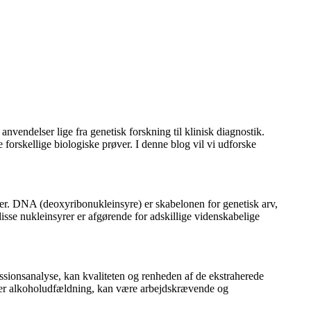
nvendelser lige fra genetisk forskning til klinisk diagnostik.
e forskellige biologiske prøver. I denne blog vil vi udforske
mer. DNA (deoxyribonukleinsyre) er skabelonen for genetisk arv,
disse nukleinsyrer er afgørende for adskillige videnskabelige
ssionsanalyse, kan kvaliteten og renheden af ​​de ekstraherede
eller alkoholudfældning, kan være arbejdskrævende og