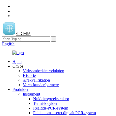
中文网站
English
Hjem
Om os
Virksomhedsintroduktion
Historie
Ærekvalifikation
Vores kunder/partnere
Produkter
Instrument
Nukleinsyreekstraktor
Termisk cykler
Realtids-PCR-system
Fuldautomatiseret digitalt PCR-system