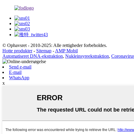
© Ophavsret - 2010-2025: Alle rettigheder forbeholdes.
Hotte produkter
-
Sitemap
-
AMP Mobil
Automatiseret DNA-ekstraktion
,
Nukleinsyreekstraktion
,
Coronavirus
Send e-mail
E-mail
WhatsApp
x