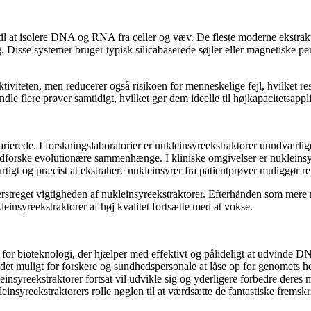
il at isolere DNA og RNA fra celler og væv. De fleste moderne ekstrakto
 Disse systemer bruger typisk silicabaserede søjler eller magnetiske perl
tiviteten, men reducerer også risikoen for menneskelige fejl, hvilket re
le flere prøver samtidigt, hvilket gør dem ideelle til højkapacitetsappli
ierede. I forskningslaboratorier er nukleinsyreekstraktorer uundværlige
 udforske evolutionære sammenhænge. I kliniske omgivelser er nukleinsy
gt og præcist at ekstrahere nukleinsyrer fra patientprøver muliggør ret
streget vigtigheden af ​​nukleinsyreekstraktorer. Efterhånden som mere 
einsyreekstraktorer af høj kvalitet fortsætte med at vokse.
n for bioteknologi, der hjælper med effektivt og pålideligt at udvinde
 det muligt for forskere og sundhedspersonale at låse op for genomets h
kleinsyreekstraktorer fortsat vil udvikle sig og yderligere forbedre der
ukleinsyreekstraktorers rolle nøglen til at værdsætte de fantastiske fremskr