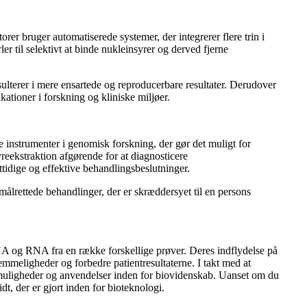
rer bruger automatiserede systemer, der integrerer flere trin i
er til selektivt at binde nukleinsyrer og derved fjerne
sulterer i mere ensartede og reproducerbare resultater. Derudover
kationer i forskning og kliniske miljøer.
 instrumenter i genomisk forskning, der gør det muligt for
reekstraktion afgørende for at diagnosticere
tidige og effektive behandlingsbeslutninger.
målrettede behandlinger, der er skræddersyet til en persons
 DNA og RNA fra en række forskellige prøver. Deres indflydelse på
emmeligheder og forbedre patientresultaterne. I takt med at
es muligheder og anvendelser inden for biovidenskab. Uanset om du
idt, der er gjort inden for bioteknologi.