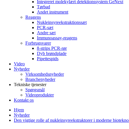
Integreret molekylært detektionssystem GeNext
Tørbad
Andet instrument
Reagens
Nukleinsyreekstraktionssæt
PCR-sæt
Andre sæt
Immunoassay-reagens
Forbrugsvarer
8-strips PCR-rør
Dyb brøndplade
Pipettespids
Video
Nyheder
Virksomhedsnyheder
Branchenyheder
Tekniske tjenester
Spørgsmål
Videoprodukter
Kontakt os
Hjem
Nyheder
Den vigtige rolle af nukleinsyreekstraktorer i moderne biotekno